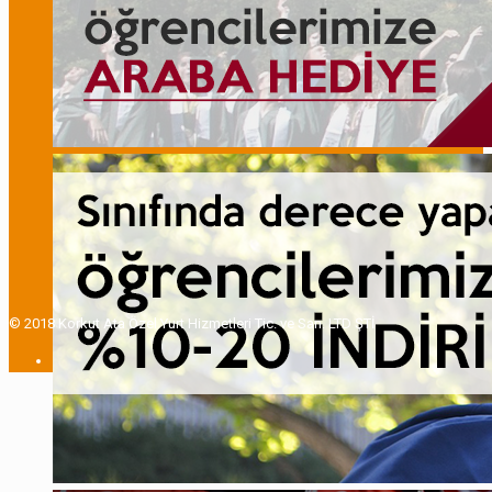
© 2018 Korkut Ata Özel Yurt Hizmetleri Tic. ve San. LTD ŞTİ